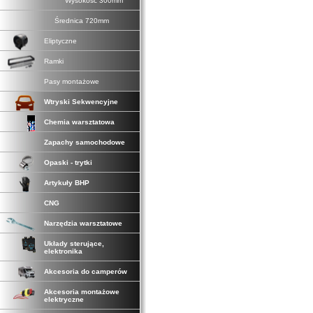
Wysokość 300mm
Średnica 720mm
Eliptyczne
Ramki
Pasy montażowe
Wtryski Sekwencyjne
Chemia warsztatowa
Zapachy samochodowe
Opaski - trytki
Artykuły BHP
CNG
Narzędzia warsztatowe
Układy sterujące,
elektronika
Akcesoria do camperów
Akcesoria montażowe
elektryczne