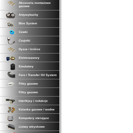
Akcesoria montażowe
gazowe
Antywybuchy
Blos System
Cewki
Czujniki
Dysze i króćce
Elektrozawory
Emulatory
Faro / Transfer Oil System
Filtry gazowe
Filtry gazowe
Interfejsy i redukcje
Kolanka gazowe / wodne
Komputery sterujące
Listwy wtryskowe