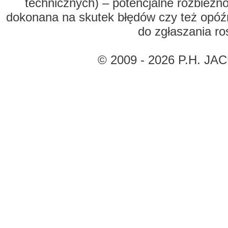
technicznych) – potencjalne rozbieżn
dokonana na skutek błędów czy też opóźn
do zgłaszania r
© 2009 - 2026 P.H. JAC
brc, tomasetto, kme, bingo, diego, ac, stag, 300 4, plus, bormech, stako, zbiorniki, lpg, hana, magic jet, valtek, sekwencja, matrix, cewki, listwy, zestaw, komplet, naprawczy, wtryski, części, systemy
toroidalne, cylindryczne, czujnik, ciśnienia, lube, tecno, at90e, rg80, emulator, amax, dane techniczne, płyn, oporność, mapsensor, filtr, fazy, ciekłej, lotnej, zenit, agc, ag, wielozawór, scorpion, xj54