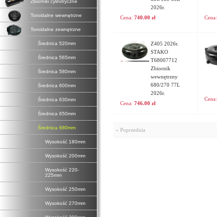
Zbiorniki cylindryczne
2026r.
Toroidalne wewnętrzne
Cena:
740.00 zł
Cena
Toroidalne zewnętrzne
Średnica 520mm
Z405 2026r.
STAKO
Średnica 565mm
T68007712
Zbiornik
Średnica 580mm
wewnętrzny
680/270 77L
Średnica 600mm
2026r.
Cena
Średnica 630mm
Cena:
746.00 zł
Średnica 650mm
Średnica 680mm
« Poprzednia
Wysokość 180mm
Wysokość 200mm
Wysokość 220-
225mm
Wysokość 250mm
Wysokość 270mm