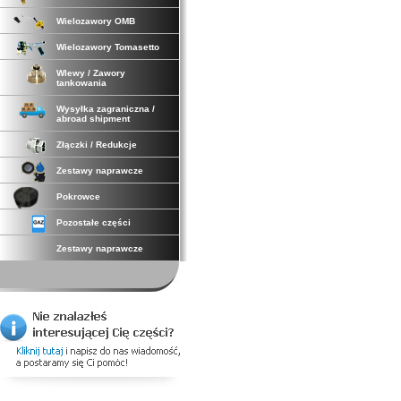
Wielozawory OMB
Wielozawory Tomasetto
Wlewy / Zawory
tankowania
Wysyłka zagraniczna /
abroad shipment
Złączki / Redukcje
Zestawy naprawcze
Pokrowce
Pozostałe części
Zestawy naprawcze