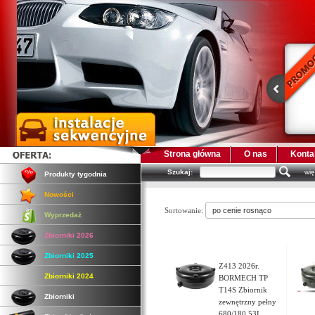
Strona główna
O nas
Konta
Szukaj:
wię
Produkty tygodnia
Nowości
Sortowanie:
Wyprzedaż
Zbiorniki 2026
Zbiorniki 2025
Z413 2026r.
Zbiorniki 2024
BORMECH TP
T14S Zbiornik
Zbiorniki
zewnętrzny pełny
680/180 53L