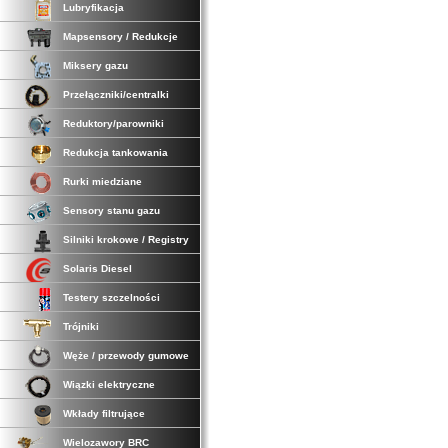
Lubryfikacja
Mapsensory / Redukcje
Miksery gazu
Przełączniki/centralki
Reduktory/parowniki
Redukcja tankowania
Rurki miedziane
Sensory stanu gazu
Silniki krokowe / Registry
Solaris Diesel
Testery szczelności
Trójniki
Węże / przewody gumowe
Wiązki elektryczne
Wkłady filtrujące
Wielozawory BRC