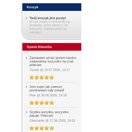
Koszyk
Twój koszyk jest pusty!
W tym miejscu wyświetlą się
produkty, które włożysz do
koszyka. Zapraszamy na
zakupy!
Opinie Klientów
Zamawiam od lat i jestem bardzo
zadowolony wszystko na czas
polecam
Tomek @ 13.07.2026, 13:17
Jest super jak zawsze
pozdrawiam cały zespół
Piotr @ 30.06.2026, 14:18
Szybka wysyłka, wszystko
pasuje. Polecam
Oleksandr @ 17.06.2026, 19:33