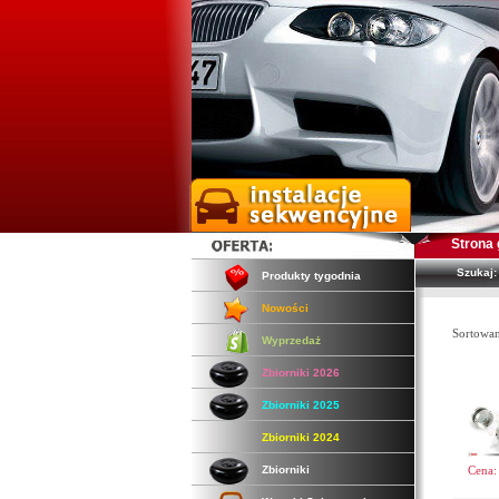
Strona
Szukaj:
Produkty tygodnia
Nowości
Sortowa
Wyprzedaż
Zbiorniki 2026
Zbiorniki 2025
Zbiorniki 2024
Zbiorniki
Cena