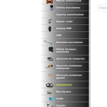
Wtryski Sekwencyjne
Chemia warsztatowa
« Poprz
Zapachy samochodowe
Opaski - trytki
Artykuły BHP
CNG
Narzędzia warsztatowe
Układy sterujące,
elektronika
Akcesoria do camperów
Akcesoria montażowe
elektryczne
Akcesoria montażowe
gazowe
Antywybuchy
Blos System
Cewki
Czujniki