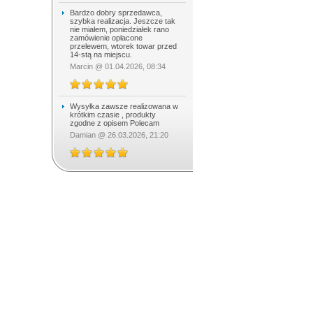
Bardzo dobry sprzedawca,
szybka realizacja. Jeszcze tak
nie miałem, poniedziałek rano
zamówienie opłacone
przelewem, wtorek towar przed
14-stą na miejscu.
Marcin @ 01.04.2026, 08:34
Wysyłka zawsze realizowana w
krótkim czasie , produkty
zgodne z opisem Polecam
Damian @ 26.03.2026, 21:20