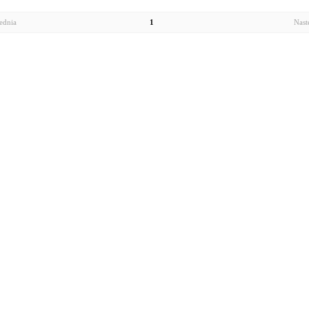
ednia
1
Nast