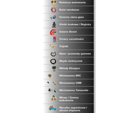
Redukcja tankowania
Rurki miedziane
Sensory stanu gazu
Silniki krokowe / Registry
Solaris Diesel
Testery szczelności
Trójniki
Węże / przewody gumowe
Wiązki elektryczne
Wkłady filtrujące
Wielozawory BRC
Wielozawory OMB
Wielozawory Tomasetto
Wlewy / Zawory
tankowania
Wysyłka zagraniczna /
abroad shipment