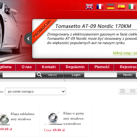
 główna
O nas
Kontakt
Regulamin
Płatność
Rejestrac
więcej
Login:
Hasło:
nie:
Klapa w gumę
Klapa nakładana
anty strzałowa
anty strzałowa
wystrzałowa
:
69.00 zł
Cena:
69.00 zł