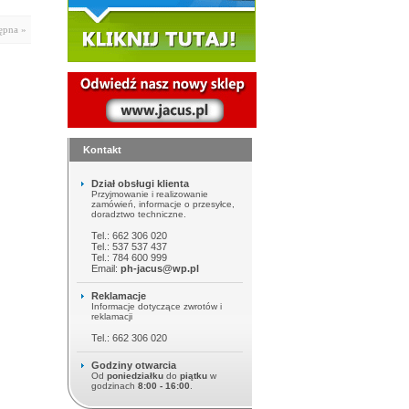
ępna »
Kontakt
Dział obsługi klienta
Przyjmowanie i realizowanie
zamówień, informacje o przesyłce,
doradztwo techniczne.
Tel.: 662 306 020
Tel.: 537 537 437
Tel.: 784 600 999
Email:
ph-jacus@wp.pl
Reklamacje
Informacje dotyczące zwrotów i
reklamacji
Tel.: 662 306 020
Godziny otwarcia
Od
poniedziałku
do
piątku
w
godzinach
8:00 - 16:00
.