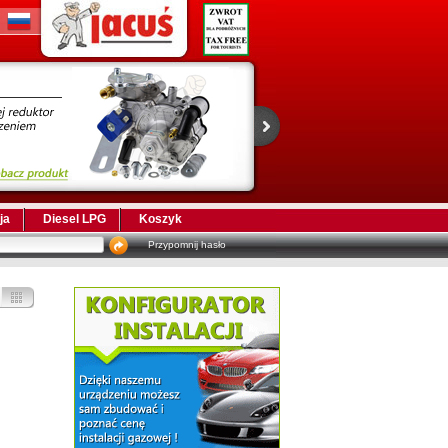
ja
Diesel LPG
Koszyk
Przypomnij hasło