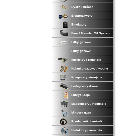
Dysze i króćce
Elektrozawory
Emulatory
Faro / Transfer Oil System
Filtry gazowe
Filtry gazowe
Interfejsy i redukcje
Kolanka gazowe / wodne
Komputery sterujące
Listwy wtryskowe
Lubryfikacja
Mapsensory / Redukcje
Miksery gazu
Przełączniki/centralki
Reduktory/parowniki